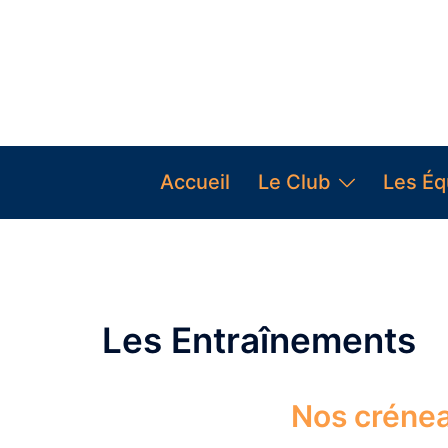
Accueil
Le Club
Les Éq
Les Entraînements
Nos créne