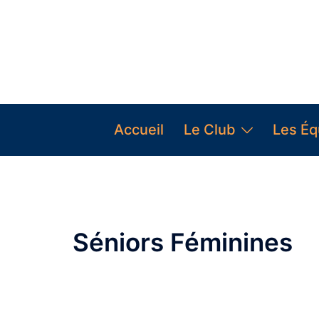
Accueil
Le Club
Les Éq
Séniors Féminines