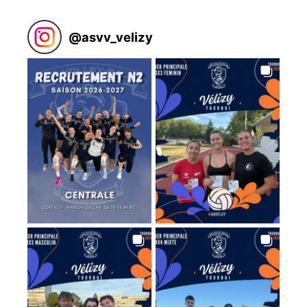
@
asvv_velizy